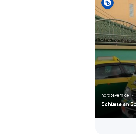
nordbayern.de
·
Schüsse an Sc