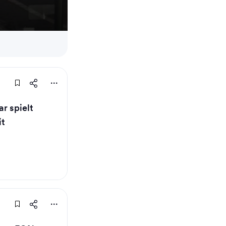
r spielt
it