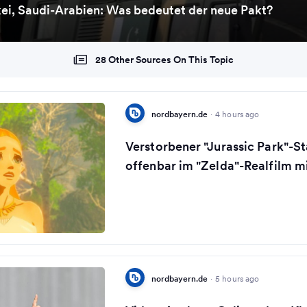
kei, Saudi-Arabien: Was bedeutet der neue Pakt?
28 Other Sources On This Topic
nordbayern.de
·
4 hours ago
Verstorbener "Jurassic Park"-Sta
offenbar im "Zelda"-Realfilm m
nordbayern.de
·
5 hours ago