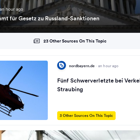
an hour ago
mmt für Gesetz zu Russland-Sanktionen
23 Other Sources On This Topic
nordbayern.de
·
an hour ago
Fünf Schwerverletzte bei Verkeh
Straubing
3 Other Sources On This Topic