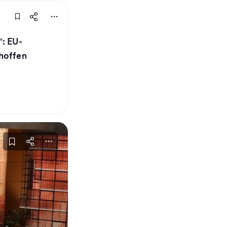
“: EU-
hoffen