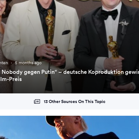
chten
·
5 months ago
in Nobody gegen Putin“ – deutsche Koproduktion gewi
lm-Preis
13 Other Sources On This Topic