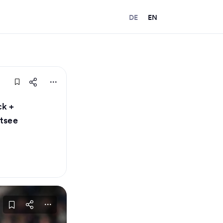
DE
EN
ck +
stsee