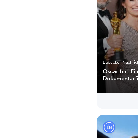
Lübecker Nachri
Oscar für „E
Dokumentarfi