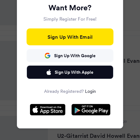
Want More?
Simply Register For Free!
Sign Up With Email
Dülmener Zeitung
·
a year ago
Sign Up With Google
U2-Gitarrist David Howell Evans 
Sign Up With Apple
Already Registered?
Login
Mannheimer Morgen
·
a year ago
U2-Gitarrist David Howell Evans 