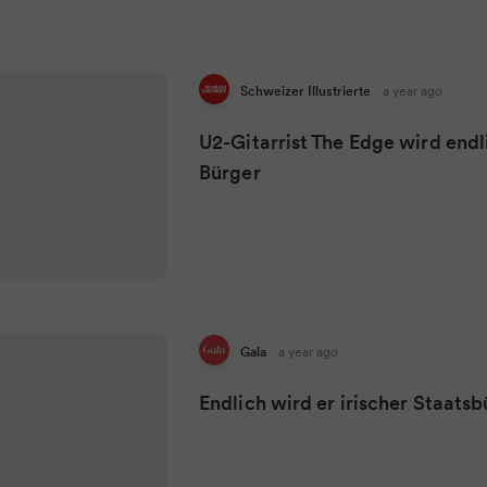
Schweizer Illustrierte
·
a year ago
U2-Gitarrist The Edge wird endli
Bürger
Gala
·
a year ago
Endlich wird er irischer Staats