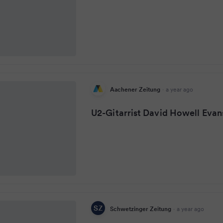
Aachener Zeitung
·
a year ago
U2-Gitarrist David Howell Evans 
Schwetzinger Zeitung
·
a year ago