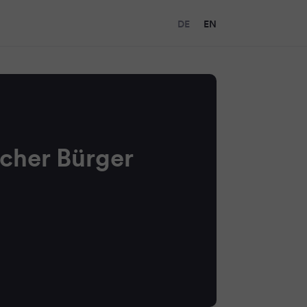
DE
EN
scher Bürger