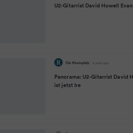
U2-Gitarrist David Howell Evans 
Die Rheinpfalz
·
a year ago
Panorama: U2-Gitarrist David 
ist jetzt Ire